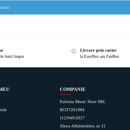
ția ta.
ur
Livrare prin curier
ile banii înapoi
la EasyBox sau FanBox
 MEU
COMPANIE
Eufonia Music Store SRL
mele
RO37201984
J12/949/2017
Aleea Albăstrelelor, nr 11