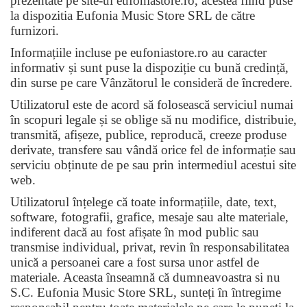
prezentate pe site-ul eufoniastore.ro, acestea fiind puse
la dispozitia Eufonia Music Store SRL de către
furnizori.
Informațiile incluse pe eufoniastore.ro au caracter
informativ și sunt puse la dispoziție cu bună credință,
din surse pe care Vânzătorul le consideră de încredere.
Utilizatorul este de acord să folosească serviciul numai
în scopuri legale și se oblige să nu modifice, distribuie,
transmită, afișeze, publice, reproducă, creeze produse
derivate, transfere sau vândă orice fel de informație sau
serviciu ob
ț
inute de pe sau prin intermediul acestui site
web.
Utilizatorul înțelege că toate informațiile, date, text,
software, fotografii, grafice, mesaje sau alte materiale,
indiferent dacă au fost afișate în mod public sau
transmise individual, privat, revin în responsabilitatea
unică a persoanei care a fost sursa unor astfel de
materiale. Aceasta înseamnă că dumneavoastra si nu
S.C. Eufonia Music Store SRL, sunteți în întregime