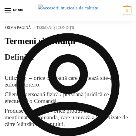
MENIU
0
PRIMA PAGINĂ
TERMENI ȘI CONDIȚII
/
Termeni și condiții
Defini
ț
ii
Utilizator – orice persoană care vizitează site-ul
eufoniastore.ro.
Client – persoană fizică / persoană juridică ce
efectuează o Comandă.
Produse și Servicii – orice produs sau serviciu
menționat în Comandă, care urmează a fi furnizate de
către Vânzător, Clientului.