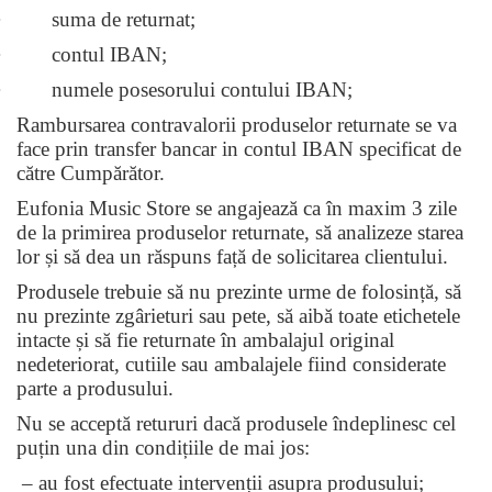
· suma de returnat;
· contul IBAN;
· numele posesorului contului IBAN;
Rambursarea contravalorii produselor returnate se va
face prin transfer bancar in contul IBAN specificat de
către Cumpărător.
Eufonia Music Store se angajează ca
în maxim 3 zile
de la primirea produselor returnate, să
analizeze starea
lor și să dea un răspuns față de solicitarea clientului.
Produsele trebuie s
ă
nu prezinte urme de folosință, să
nu prezinte zgârieturi sau pete, să aibă toate etichetele
intacte și să fie returnate în ambalajul original
nedeteriorat, cutiile sau ambalajele fiind considerate
parte a produsului.
Nu se acceptă retururi dacă produsele îndeplinesc cel
puțin una din condițiile de mai jos:
– au fost efectuate intervenții asupra produsului;