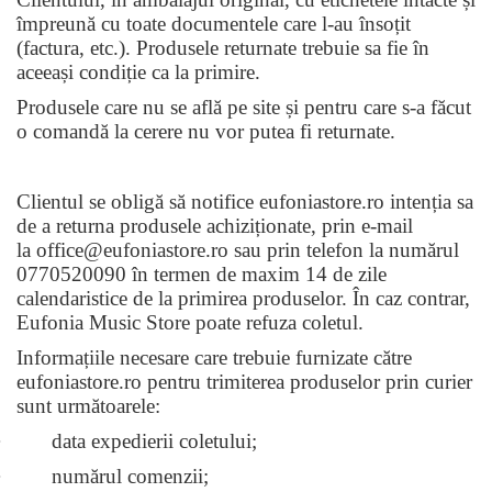
împreună cu toate documentele care l-au însoțit
(factura, etc.). Produsele returnate trebuie sa fie în
aceeași condiție ca la primire.
Produsele care nu se află pe site și pentru care s-a făcut
o comandă la cerere nu vor putea fi returnate.
Clientul se obligă să notifice eufoniastore.ro intenția sa
de a returna produsele achizi
ț
ionate, prin e-mail
la office@eufoniastore.ro sau prin telefon la numărul
0770520090 în termen de maxim 14 de zile
calendaristice de la primirea produselor. În caz contrar,
Eufonia Music Store poate refuza coletul.
Informațiile necesare care trebuie furnizate către
eufoniastore.ro pentru trimiterea produselor prin curier
sunt următoarele:
· data expedierii coletului;
· num
ă
rul comenzii;