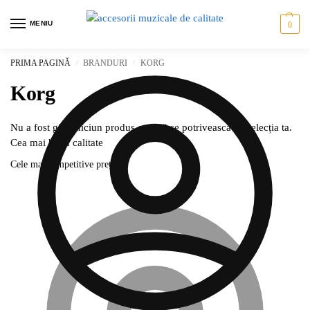
MENIU
0
PRIMA PAGINĂ
BRANDURI
KORG
/
/
Korg
Nu a fost găsit niciun produs care să se potrivească cu selecția ta.
Cea mai bună calitate
Cele mai competitive prețuri