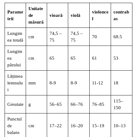
Unitate
Parame
violonce
contrab
de
vioară
violă
trii
l
as
măsură
Lungim
74,5 –
74,5 –
cm
70
68.5
ea totală
75
75
Lungim
ea
cm
65
65
61
53
părului
Lățimea
lemnulu
mm
8-9
8-9
11-12
18
i
115–
Greutate
g
56–65
66–76
76–85
150
Punctul
de
cm
17–22
16–20
15–19
10–13
balans