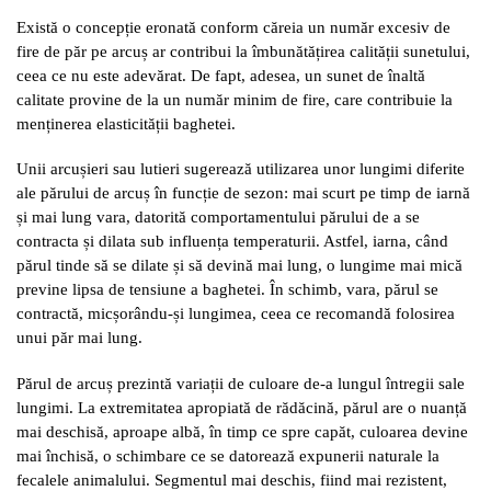
Există o concepție eronată conform căreia un număr excesiv de
fire de păr pe arcuș ar contribui la îmbunătățirea calității sunetului,
ceea ce nu este adevărat. De fapt, adesea, un sunet de înaltă
calitate provine de la un număr minim de fire, care contribuie la
menținerea elasticității baghetei.
Unii arcușieri sau lutieri sugerează utilizarea unor lungimi diferite
ale părului de arcuș în funcție de sezon: mai scurt pe timp de iarnă
și mai lung vara, datorită comportamentului părului de a se
contracta și dilata sub influența temperaturii. Astfel, iarna, când
părul tinde să se dilate și să devină mai lung, o lungime mai mică
previne lipsa de tensiune a baghetei. În schimb, vara, părul se
contractă, micșorându-și lungimea, ceea ce recomandă folosirea
unui păr mai lung.
Părul de arcuș prezintă variații de culoare de-a lungul întregii sale
lungimi. La extremitatea apropiată de rădăcină, părul are o nuanță
mai deschisă, aproape albă, în timp ce spre capăt, culoarea devine
mai închisă, o schimbare ce se datorează expunerii naturale la
fecalele animalului. Segmentul mai deschis, fiind mai rezistent,