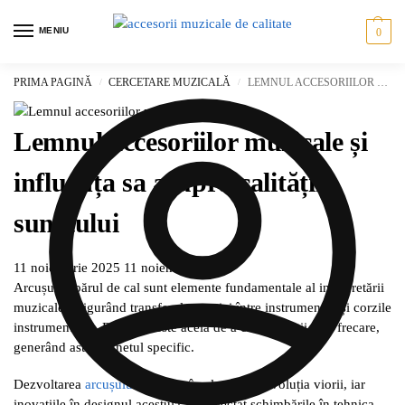
MENIU
0
PRIMA PAGINĂ
CERCETARE MUZICALĂ
LEMNUL ACCESORIILOR MUZICALE ȘI INFLUENȚA SA ASUPRA CALITĂȚII SUNETULUI
/
/
Lemnul accesoriilor muzicale și
influența sa asupra calității
sunetului
11 noiembrie 2025
11 noiembrie 2025
Arcușul și părul de cal sunt elemente fundamentale al interpretării
muzicale, asigurând transferul energiei între instrumentist și corzile
instrumentului. Rolul lor este acela de a crea vibrații prin frecare,
generând astfel sunetul specific.
Dezvoltarea
arcușului
a fost strâns legată de evoluția viorii, iar
inovațiile în designul acestuia au reflectat schimbările în tehnica