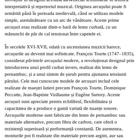
interpretativă și repertoriul muzical. Originea arcușului poate fi
urmărită până în perioada medievală, când se utilizau modele
simple, asemănătoare cu un arc de vânătoare. Aceste prime
arcușuri erau realizate dintr-o bară de lemn curbată, cu un
mănunchi de păr de cal tensionat între capetele ei.
În secolele XVI-XVII, odată cu ascensiunea muzicii baroce,
arcușurile au devenit mai sofisticate. François Tourte (1747–1835),
considerat
părintele arcușului modern
, a revoluționat designul prin
introducerea unui profil curbat invers, realizat din lemn de
pernambuc, și a unui sistem de șurub pentru ajustarea tensiunii
părului. Cele mai cunoscute modele de arcușuri includ cele
realizate de maeștri lutieri precum François Tourte, Dominique
Peccatte, Jean-Baptiste Vuillaume și Eugène Sartory. Aceste
arcușuri sunt apreciate pentru echilibrul, flexibilitatea și
capacitatea de a produce o gamă variată de nuanțe sonore.
Arcușurile moderne sunt fabricate din lemn de pernambuc sau
materiale alternative, precum fibra de carbon, care oferă o
rezistență superioară și performanță constantă. De asemenea,
monturile pot fi realizate din materiale precum argint, aur sau