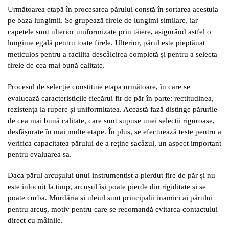
Următoarea etapă în procesarea părului constă în sortarea acestuia
pe baza lungimii. Se grupează firele de lungimi similare, iar
capetele sunt ulterior uniformizate prin tăiere, asigurând astfel o
lungime egală pentru toate firele. Ulterior, părul este pieptănat
meticulos pentru a facilita descâlcirea completă și pentru a selecta
firele de cea mai bună calitate.
Procesul de selecție constituie etapa următoare, în care se
evaluează caracteristicile fiecărui fir de păr în parte: rectitudinea,
rezistența la rupere și uniformitatea. Această fază distinge părurile
de cea mai bună calitate, care sunt supuse unei selecții riguroase,
desfășurate în mai multe etape. În plus, se efectuează teste pentru a
verifica capacitatea părului de a reține sacâzul, un aspect important
pentru evaluarea sa.
Daca părul arcușului unui instrumentist a pierdut fire de păr și nu
este înlocuit la timp, arcușul își poate pierde din rigiditate și se
poate curba. Murdăria și uleiul sunt principalii inamici ai părului
pentru arcuș, motiv pentru care se recomandă evitarea contactului
direct cu mâinile.