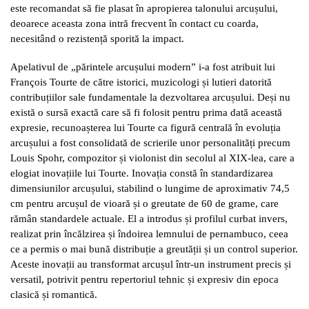
este recomandat să fie plasat în apropierea talonului arcușului,
deoarece aceasta zona intră frecvent în contact cu coarda,
necesitând o rezistență sporită la impact.
Apelativul de „părintele arcușului modern” i-a fost atribuit lui
François Tourte de către istorici, muzicologi și lutieri datorită
contribuțiilor sale fundamentale la dezvoltarea arcușului. Deși nu
există o sursă exactă care să fi folosit pentru prima dată această
expresie, recunoașterea lui Tourte ca figură centrală în evoluția
arcușului a fost consolidată de scrierile unor personalități precum
Louis Spohr, compozitor și violonist din secolul al XIX-lea, care a
elogiat inovațiile lui Tourte. Inovația constă în standardizarea
dimensiunilor arcușului, stabilind o lungime de aproximativ 74,5
cm pentru arcușul de vioară și o greutate de 60 de grame, care
rămân standardele actuale. El a introdus și profilul curbat invers,
realizat prin încălzirea și îndoirea lemnului de pernambuco, ceea
ce a permis o mai bună distribuție a greutății și un control superior.
Aceste inovații au transformat arcușul într-un instrument precis și
versatil, potrivit pentru repertoriul tehnic și expresiv din epoca
clasică și romantică.