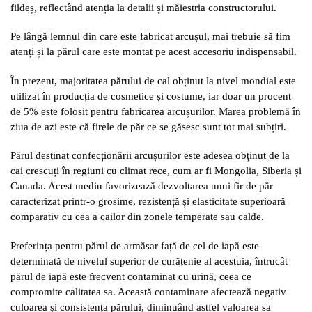
fildeș, reflectând atenția la detalii și măiestria constructorului.
Pe lângă lemnul din care este fabricat arcușul, mai trebuie să fim
atenți și la părul care este montat pe acest accesoriu indispensabil.
În prezent, majoritatea părului de cal obținut la nivel mondial este
utilizat în producția de cosmetice și costume, iar doar un procent
de 5% este folosit pentru fabricarea arcușurilor. Marea problemă în
ziua de azi este că firele de păr ce se găsesc sunt tot mai subțiri.
Părul destinat confecționării arcușurilor este adesea obținut de la
cai crescuți în regiuni cu climat rece, cum ar fi Mongolia, Siberia și
Canada. Acest mediu favorizează dezvoltarea unui fir de păr
caracterizat printr-o grosime, rezistență și elasticitate superioară
comparativ cu cea a cailor din zonele temperate sau calde.
Preferința pentru părul de armăsar față de cel de iapă este
determinată de nivelul superior de curățenie al acestuia, întrucât
părul de iapă este frecvent contaminat cu urină, ceea ce
compromite calitatea sa. Această contaminare afectează negativ
culoarea și consistența părului, diminuând astfel valoarea sa