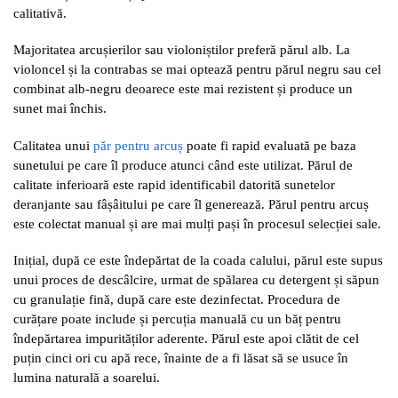
calitativă.
Majoritatea arcușierilor sau violoniștilor preferă părul alb. La
violoncel și la contrabas se mai optează pentru părul negru sau cel
combinat alb-negru deoarece este mai rezistent și produce un
sunet mai închis.
Calitatea unui
păr pentru arcuș
poate fi rapid evaluată pe baza
sunetului pe care îl produce atunci când este utilizat. Părul de
calitate inferioară este rapid identificabil datorită sunetelor
deranjante sau fâșâitului pe care îl generează. Părul pentru arcuș
este colectat manual și are mai mulți pași în procesul selecției sale.
Inițial, după ce este îndepărtat de la coada calului, părul este supus
unui proces de descâlcire, urmat de spălarea cu detergent și săpun
cu granulație fină, după care este dezinfectat. Procedura de
curățare poate include și percuția manuală cu un băț pentru
îndepărtarea impurităților aderente. Părul este apoi clătit de cel
puțin cinci ori cu apă rece, înainte de a fi lăsat să se usuce în
lumina naturală a soarelui.