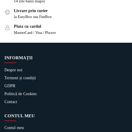
14 zile banii înapoi
Livrare prin curier
la EasyBox sau FanBox
Plata cu cardul
MasterCard / Visa / Pluxee
INFORMAȚII
Despre noi
Termeni și condiții
GDPR
Politică de Cookies
Contact
CONTUL MEU
Contul meu