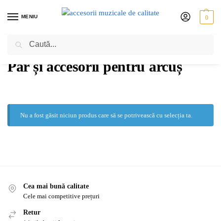
MENIU
0
Caută
PRIMA PAGINĂ
CONTRABAS
ACCESORII
PĂR ȘI ACCESORII PENTRU ARCUȘ
/
/
/
Păr și accesorii pentru arcuș
Nu a fost găsit niciun produs care să se potrivească cu selecția ta.
Cea mai bună calitate
Cele mai competitive prețuri
Retur