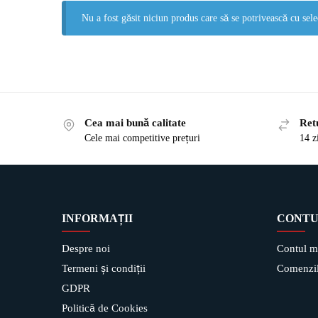
Nu a fost găsit niciun produs care să se potrivească cu sele
Cea mai bună calitate
Ret
Cele mai competitive prețuri
14 z
INFORMAȚII
CONTU
Despre noi
Contul m
Termeni și condiții
Comenzil
GDPR
Politică de Cookies