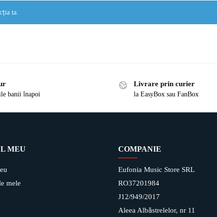
cția ta.
ur
Livrare prin curier
ile banii înapoi
la EasyBox sau FanBox
L MEU
COMPANIE
eu
Eufonia Music Store SRL
e mele
RO37201984
J12/949/2017
Aleea Albăstrelelor, nr 11