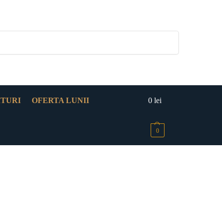
Caută
ITURI
OFERTA LUNII
0
lei
0