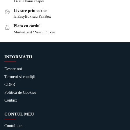
14 zile banii înapoi
Livrare prin curier
la EasyBox sau FanBox
Plata cu cardul
MasterCard / Visa / Pluxee
INFORMAȚII
Despre noi
Termeni și condiții
GDPR
Politică de Cookies
Contact
CONTUL MEU
Contul meu