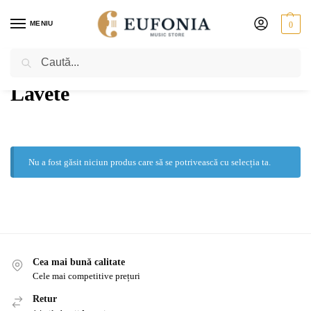
MENIU
0
Caută
PRIMA PAGINĂ
SUFLĂTORI
CLARINET
LAVETE
/
/
/
Lavete
Nu a fost găsit niciun produs care să se potrivească cu selecția ta.
Cea mai bună calitate
Cele mai competitive prețuri
Retur