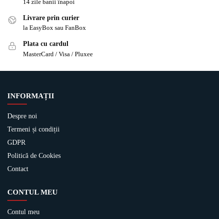
14 zile banii înapoi
Livrare prin curier
la EasyBox sau FanBox
Plata cu cardul
MasterCard / Visa / Pluxee
INFORMAȚII
Despre noi
Termeni și condiții
GDPR
Politică de Cookies
Contact
CONTUL MEU
Contul meu