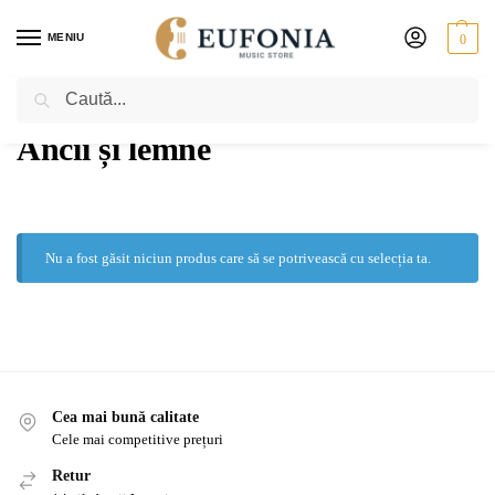
MENIU
0
Caută
PRIMA PAGINĂ
SUFLĂTORI
FAGOT
ANCII ȘI LEMNE
/
/
/
Ancii și lemne
Nu a fost găsit niciun produs care să se potrivească cu selecția ta.
Cea mai bună calitate
Cele mai competitive prețuri
Retur