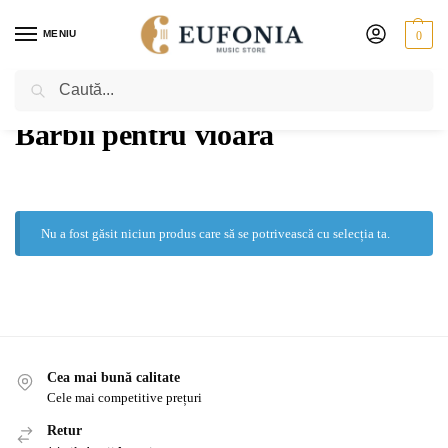
MENIU
0
Caută
PRIMA PAGINĂ
VIOARĂ
ACCESORII
BĂRBII PENTRU VIOARĂ
/
/
/
Bărbii pentru vioară
Nu a fost găsit niciun produs care să se potrivească cu selecția ta.
Cea mai bună calitate
Cele mai competitive prețuri
Retur