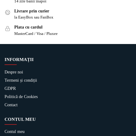
14 zile banii înapoi
Livrare prin curier
la EasyBox sau FanBox
Plata cu cardul
MasterCard / Visa / Pluxee
INFORMAȚII
Despre noi
Termeni și condiții
GDPR
Politică de Cookies
Contact
CONTUL MEU
Contul meu