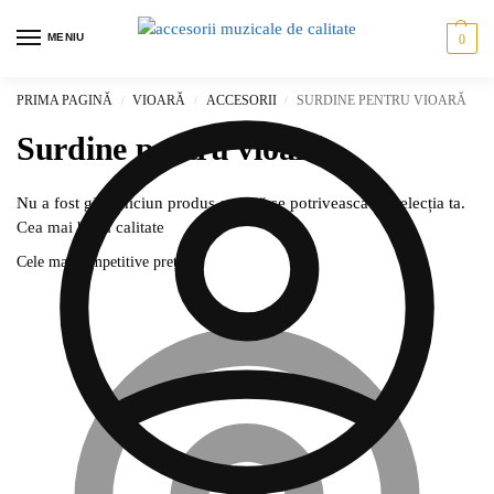
MENIU
0
PRIMA PAGINĂ
VIOARĂ
ACCESORII
SURDINE PENTRU VIOARĂ
/
/
/
Surdine pentru vioară
Nu a fost găsit niciun produs care să se potrivească cu selecția ta.
Cea mai bună calitate
Cele mai competitive prețuri