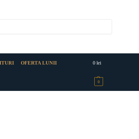
Caută
ITURI
OFERTA LUNII
0
lei
0