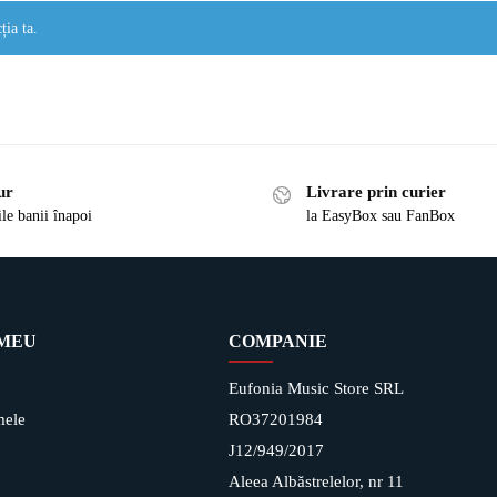
ția ta.
ur
Livrare prin curier
ile banii înapoi
la EasyBox sau FanBox
 MEU
COMPANIE
Eufonia Music Store SRL
mele
RO37201984
J12/949/2017
Aleea Albăstrelelor, nr 11