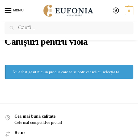
MENIU
0
Caută
PRIMA PAGINĂ
VIOLĂ
ACCESORII
CĂLUȘURI PENTRU VIOLĂ
/
/
/
Călușuri pentru violă
Nu a fost găsit niciun produs care să se potrivească cu selecția ta.
Cea mai bună calitate
Cele mai competitive prețuri
Retur