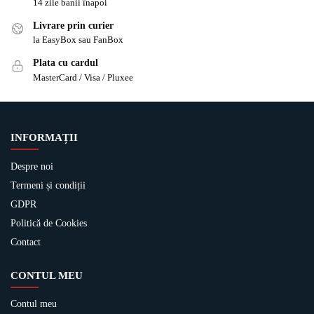
14 zile banii înapoi
Livrare prin curier
la EasyBox sau FanBox
Plata cu cardul
MasterCard / Visa / Pluxee
INFORMAȚII
Despre noi
Termeni și condiții
GDPR
Politică de Cookies
Contact
CONTUL MEU
Contul meu