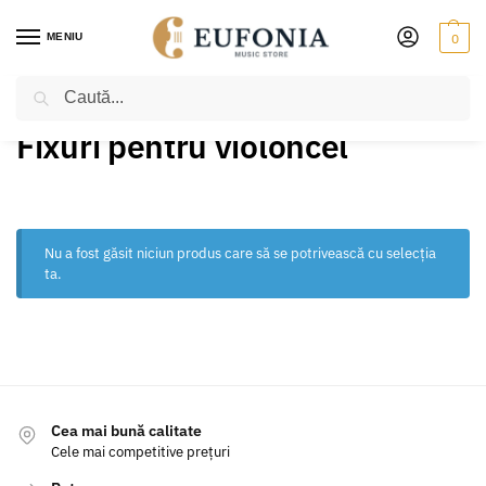
MENIU
0
Caută
PRIMA PAGINĂ
VIOLONCEL
ACCESORII
FIXURI PENTRU VIOLONCEL
/
/
/
Fixuri pentru violoncel
Nu a fost găsit niciun produs care să se potrivească cu selecția
ta.
Cea mai bună calitate
Cele mai competitive prețuri