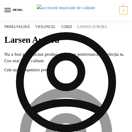
MENIU
0
PRIMA PAGINĂ
VIOLONCEL
CORZI
LARSEN AURORA
/
/
/
Larsen Aurora
Nu a fost găsit niciun produs care să se potrivească cu selecția ta.
Cea mai bună calitate
Cele mai competitive prețuri