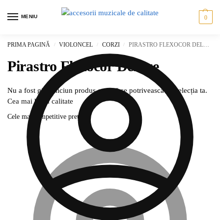
MENIU
0
PRIMA PAGINĂ
VIOLONCEL
CORZI
PIRASTRO FLEXOCOR DELUXE
/
/
/
Pirastro Flexocor Deluxe
Nu a fost găsit niciun produs care să se potrivească cu selecția ta.
Cea mai bună calitate
Cele mai competitive prețuri