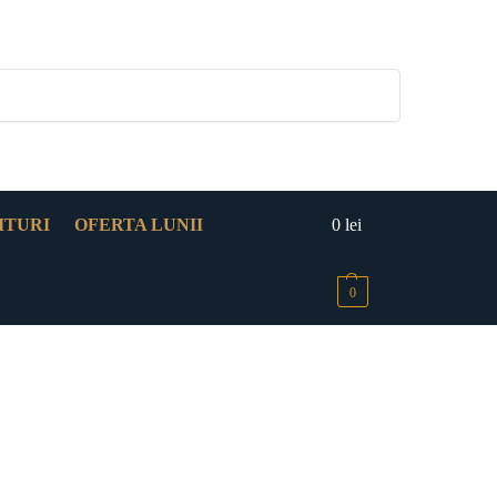
Caută
ITURI
OFERTA LUNII
0
lei
0