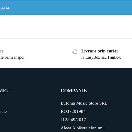
ția ta.
ur
Livrare prin curier
ile banii înapoi
la EasyBox sau FanBox
 MEU
COMPANIE
Eufonia Music Store SRL
mele
RO37201984
J12/949/2017
Aleea Albăstrelelor, nr 11