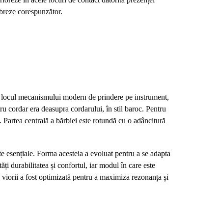
vibreze corespunzător.
 în locul mecanismului modern de prindere pe instrument,
ntru cordar era deasupra cordarului, în stil baroc. Pentru
nt. Partea centrală a bărbiei este rotundă cu o adâncitură
te esențiale. Forma acesteia a evoluat pentru a se adapta
ți durabilitatea și confortul, iar modul în care este
ul viorii a fost optimizată pentru a maximiza rezonanța și