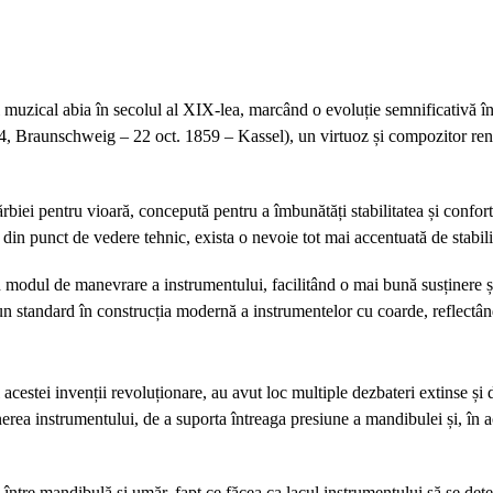
 muzical abia în secolul al XIX-lea, marcând o evoluție semnificativă în 
784, Braunschweig – 22 oct. 1859 – Kassel), un virtuoz și compozitor re
rbiei pentru vioară, concepută pentru a îmbunătăți stabilitatea și confortu
in punct de vedere tehnic, exista o nevoie tot mai accentuată de stabilit
n modul de manevrare a instrumentului, facilitând o mai bună susținere și 
un standard în construcția modernă a instrumentelor cu coarde, reflectând 
 acestei invenții revoluționare, au avut loc multiple dezbateri extinse și d
nerea instrumentului, de a suporta întreaga presiune a mandibulei și, în a
 între mandibulă și umăr, fapt ce făcea ca lacul instrumentului să se dete