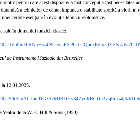
 motiv pentru care acest dispozitiv a fost conceput a fost necesitatea ada
inamică a tehnicilor de cântat impunea o stabilitate sporită a viorii în 
 unei cerințe esențiale în evoluția tehnicii violonistice.
e sale în domeniul muzicii clasice.
tbn:ANd9GcTdp0IqxbRNoHsc4NicedaiFXP0-TCQpexEgboQZHKAB-70clY
zeul de Instrumente Muzicale din Bruxelles.
 la 12.01.2025.
tbn:ANd9GcS0rXmACzndd1GzS7MJBDHy84ZyrdrBCDu3vsjEdrj4tj8zkDn
e Violin
de la W. E. Hill & Sons (1950).