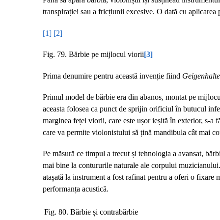
transpirației sau a fricțiunii excesive. O dată cu aplicarea
[1]
[2]
Fig. 79. Bărbie pe mijlocul viorii
[3]
Prima denumire pentru această invenție fiind
Geigenhalte
Primul model de bărbie era din abanos, montat pe mijlocul
aceasta folosea ca punct de sprijin orificiul în butucul infe
marginea feței viorii, care este ușor ieșită în exterior, s-a
care va permite violonistului să țină mandibula cât mai con
Pe măsură ce timpul a trecut și tehnologia a avansat, bărb
mai bine la contururile naturale ale corpului muzicianului. 
atașată la instrument a fost rafinat pentru a oferi o fixare
performanța acustică.
Fig. 80. Bărbie și contrabărbie