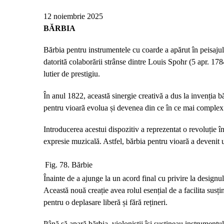
12 noiembrie 2025
BĂRBIA
Bărbia pentru instrumentele cu coarde a apărut în peisajul
datorită colaborării strânse dintre Louis Spohr (5 apr. 1
lutier de prestigiu.
În anul 1822, această sinergie creativă a dus la invenția bă
pentru vioară evolua și devenea din ce în ce mai complex d
Introducerea acestui dispozitiv a reprezentat o revoluție î
expresie muzicală. Astfel, bărbia pentru vioară a devenit 
Fig. 78. Bărbie
Înainte de a ajunge la un acord final cu privire la designul
Această nouă creație avea rolul esențial de a facilita susți
pentru o deplasare liberă și fără rețineri.
Până să apară bărbia, violoniștii își susțineau instrumentul