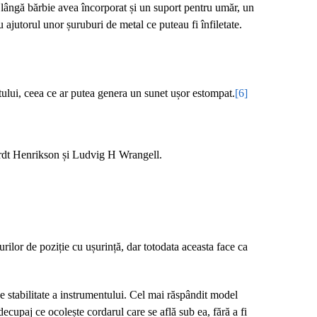
lângă bărbie avea încorporat și un suport pentru umăr, un
u ajutorul unor șuruburi de metal ce puteau fi înfiletate.
ntului, ceea ce ar putea genera un sunet ușor estompat.
[6]
hardt Henrikson și Ludvig H Wrangell.
lor de poziție cu ușurință, dar totodata aceasta face ca
e stabilitate a instrumentului. Cel mai răspândit model
decupaj ce ocolește cordarul care se află sub ea, fără a fi