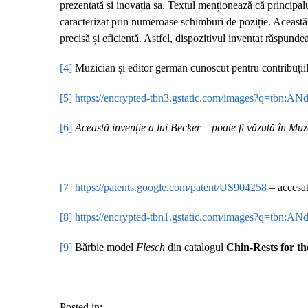
prezentată și inovația sa. Textul menționează că principalul
caracterizat prin numeroase schimburi de poziție. Această d
precisă și eficientă. Astfel, dispozitivul inventat răspundea
[4]
Muzician și editor german cunoscut pentru contribuțiil
[5]
https://encrypted-tbn3.gstatic.com/images?q=
[6]
Această invenție a lui Becker – poate fi văzută în Mu
[7]
https://patents.google.com/patent/US904258
– accesat
[8]
https://encrypted-tbn1.gstatic.com/images?q=
[9]
Bărbie model
Flesch
din catalogul
Chin-Rests for th
Posted in: