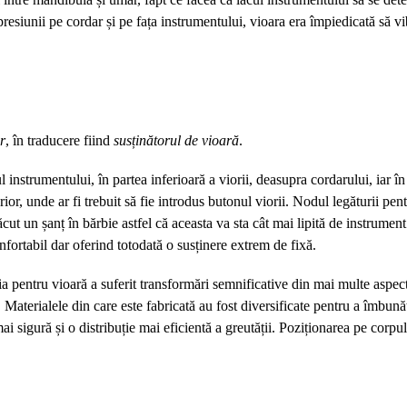
 presiunii pe cordar și pe fața instrumentului, vioara era împiedicată să 
r
, în traducere fiind
susținătorul de vioară
.
 instrumentului, în partea inferioară a viorii, deasupra cordarului, iar
rior, unde ar fi trebuit să fie introdus butonul viorii. Nodul legăturii pe
 făcut un șanț în bărbie astfel că aceasta va sta cât mai lipită de instrume
fortabil dar oferind totodată o susținere extrem de fixă.
ia pentru vioară a suferit transformări semnificative din mai multe aspec
Materialele din care este fabricată au fost diversificate pentru a îmbunătă
 mai sigură și o distribuție mai eficientă a greutății. Poziționarea pe corp