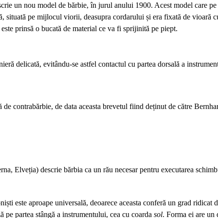
crie un nou model de bărbie, în jurul anului 1900. Acest model care pe 
 situată pe mijlocul viorii, deasupra cordarului și era fixată de vioară c
ste prinsă o bucată de material ce va fi sprijinită pe piept.
nieră delicată, evitându-se astfel contactul cu partea dorsală a instrume
tă de contrabărbie, de data aceasta brevetul fiind deținut de către Bern
, Elveția) descrie bărbia ca un rău necesar pentru executarea schimburi
oniști este aproape universală, deoarece aceasta conferă un grad ridicat d
ză pe partea stângă a instrumentului, cea cu coarda
sol
. Forma ei are un 