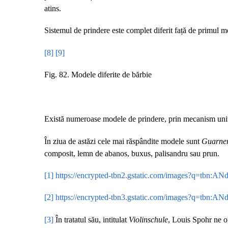
atins.
Sistemul de prindere este complet diferit față de primul mod
[8]
[9]
Fig. 82. Modele diferite de bărbie
Există numeroase modele de prindere, prin mecanism unit, 
În ziua de astăzi cele mai răspândite modele sunt
Guarneri
composit, lemn de abanos, buxus, palisandru sau prun.
[1]
https://encrypted-tbn2.gstatic.com/images?q
[2]
https://encrypted-tbn3.gstatic.com/images?
[3]
În tratatul său, intitulat
Violinschule
, Louis Spohr ne of