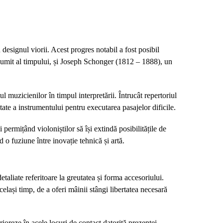
designul viorii. Acest progres notabil a fost posibil
numit al timpului, și Joseph Schonger (1812 – 1888), un
l muzicienilor în timpul interpretării. Întrucât repertoriul
ate a instrumentului pentru executarea pasajelor dificile.
permițând violoniștilor să își extindă posibilitățile de
o fuziune între inovație tehnică și artă.
etaliate referitoare la greutatea și forma accesoriului.
celași timp, de a oferi mâinii stângi libertatea necesară
rioreze în acele locuri de contact datorită prezenței