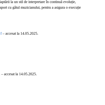
ptării la un stil de interpretare în continuă evoluție,
raport cu gâtul muzicianului, pentru a asigura o execuție
f
– accesat la 14.05.2025.
h
– accesat la 14.05.2025.