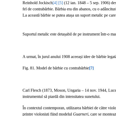
Reinhold Jockisch
[4]
[5]
(12 ian. 1848 – 5 sep. 1906) des
fel de contrabărbie. Bărbia era din abanos, cu o adâncitură,
La această bărbie se putea atașa un suport metalic pe care e
Suportul metalic este detașabil de pe instrument într-o ma
A urmat, în jurul anului 1908 aceeași idee de bărbie lega
Fig. 81. Model de bărbie cu contrabărbie
[7]
Carl Flesch (1873, Moson, Ungaria – 14 nov. 1944, Lucerna
instrumentul să piardă din intensitatea sunetului.
În contextul contemporan, utilizarea bărbiei de către viol
printre violoniști fiind modelul
Guarneri
, care se montea