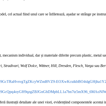
el, cel actual fiind unul care se înfiletează, așadar se strânge pe instrum
mecanism individual, dar și materiale diferite precum plastic, metal sa
, Stradivari, Wolf Dolce, Wittner, Hill, Dresden, Flesch, Varga
sau
Ber
=tbn:ANd9GcTRaHvsvgTgZKcyWZnd8VZ9-EOXwKcuikbBO4slgGHjha1Y2
q=tbn:ANd9GcQpq4oyGH9qzgZBJGnGhDMpbLL1a7bn7tz5mX96_6MAoNl
eră ilustrații detaliate ale unei viori, evidențiind componentele acestui i