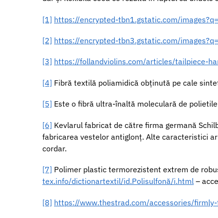
[1]
https://encrypted-tbn1.gstatic.com/imag
[2]
https://encrypted-tbn3.gstatic.com/images
[3]
https://follandviolins.com/articles/tailpiece-h
[4]
Fibră textilă poliamidică obținută pe cale sintet
[5]
Este o fibră ultra-înaltă moleculară de polietil
[6]
Kevlarul fabricat de către firma germană Schilba
fabricarea vestelor antiglonț. Alte caracteristici a
cordar.
[7]
Polimer plastic termorezistent extrem de robust
tex.info/dictionartextil/id.Polisulfonă/i.html
– acce
[8]
https://www.thestrad.com/accessories/firmly-f