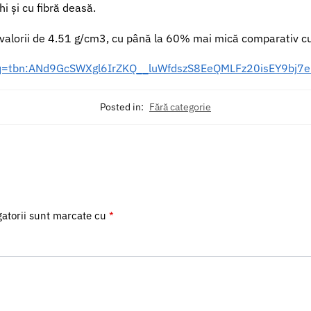
i și cu fibră deasă.
l valorii de 4.51 g/cm3, cu până la 60% mai mică comparativ cu
es?q=tbn:ANd9GcSWXgl6IrZKQ__luWfdszS8EeQMLFz20isEY9bj
Posted in:
Fără categorie
gatorii sunt marcate cu
*