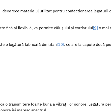
deoarece materialul utilizat pentru confecționarea legăturii d
te fină și flexibilă, va permite călușului și cordarului
[9]
o mai m
te o legătură fabricată din titan
[10]
, ce are la capete două piu
ică o transmitere foarte bună a vibrațiilor sonore. Legătura pen
 sonore își măresc spectrul.