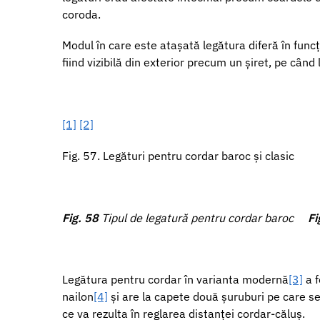
coroda.
Modul în care este atașată legătura diferă în fun
fiind vizibilă din exterior precum un șiret, pe cân
[1]
[2]
Fig. 57. Legături pentru cordar baroc și clasic
Fig.
58
Tipul de legatură pentru cordar baroc
Fi
Legătura pentru cordar în varianta modernă
[3]
a f
nailon
[4]
și are la capete două șuruburi pe care se 
ce va rezulta în reglarea distanței cordar-căluș.