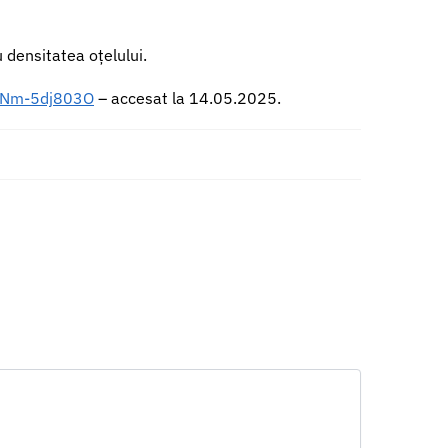
 densitatea oțelului.
7eNm-5dj803O
– accesat la 14.05.2025.