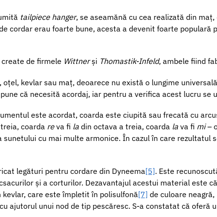
numită
tailpiece hanger
, se aseamănă cu cea realizată din maț, 
de cordar erau foarte bune, acesta a devenit foarte populară p
r create de firmele
Wittner
și
Thomastik-Infeld
, ambele fiind fa
, oțel, kevlar sau maț, deoarece nu există o lungime universală
pune că necesită acordaj, iar pentru a verifica acest lucru se 
umentul este acordat, coarda este ciupită sau frecată cu arcușu
 treia, coarda
re
va fi
la
din octava a treia, coarda
la
va fi
mi
– o
 sunetului cu mai multe armonice. În cazul în care rezultatul so
abricat legături pentru cordare din Dyneema
[5]
. Este recunoscută
curilor și a corturilor. Dezavantajul acestui material este că î
 kevlar, care este împletit în polisulfonă
[7]
de culoare neagră, 
u ajutorul unui nod de tip pescăresc. S-a constatat că oferă 