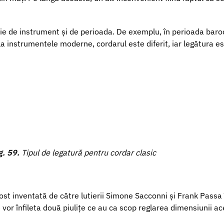
cție de instrument și de perioada. De exemplu, în perioada bar
d la instrumentele moderne, cordarul este diferit, iar legătura
g.
59
.
Tipul de legatură pentru cordar clasic
ost inventată de către lutierii Simone Sacconni și Frank Passa 
vor înfileta două piulițe ce au ca scop reglarea dimensiunii ac