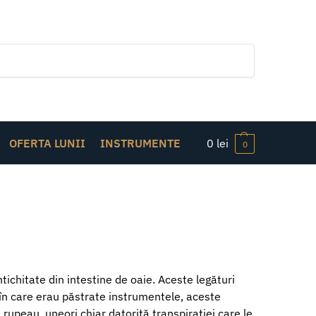
Caută
OFERTA LUNII
INSTRUMENTE
0
lei
0
tichitate din intestine de oaie. Aceste legături
i în care erau păstrate instrumentele, aceste
rupeau, uneori chiar datorită transpirației care le