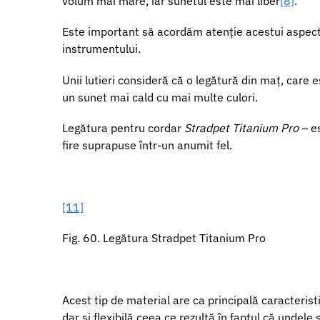
volum mai mare, iar sunetul este mai liber
[8]
.
Este important să acordăm atenție acestui aspect, 
instrumentului.
Unii lutieri consideră că o legătură din maț, care es
un sunet mai cald cu mai multe culori.
Legătura pentru cordar
Stradpet Titanium Pro
– es
fire suprapuse într-un anumit fel.
[11]
Fig. 60. Legătura Stradpet Titanium Pro
Acest tip de material are ca principală caracterist
dar și flexibilă ceea ce rezultă în faptul că undele