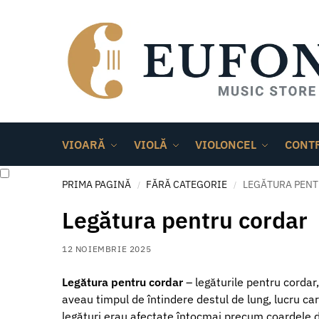
VIOARĂ
VIOLĂ
VIOLONCEL
CONT
PRIMA PAGINĂ
FĂRĂ CATEGORIE
LEGĂTURA PEN
/
/
Legătura pentru cordar
12 NOIEMBRIE 2025
Legătura pentru cordar
– legăturile pentru cordar
aveau timpul de întindere destul de lung, lucru car
legături erau afectate întocmai precum coardele din