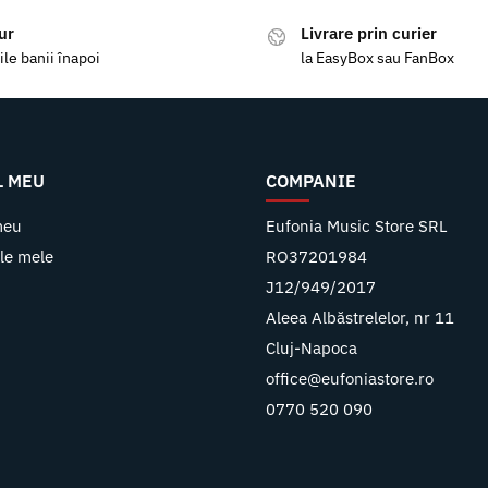
ur
Livrare prin curier
ile banii înapoi
la EasyBox sau FanBox
L MEU
COMPANIE
meu
Eufonia Music Store SRL
le mele
RO37201984
J12/949/2017
Aleea Albăstrelelor, nr 11
Cluj-Napoca
office@eufoniastore.ro
0770 520 090