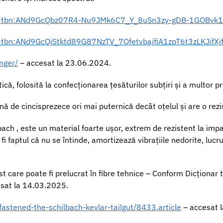
es?q=tbn:ANd9GcQbz07R4-Nu9JMk6C7_Y_8uSn3zy-gDB-1GOBvk
?q=tbn:ANd9GcQjStktd89G87NzTV_7OfetvbajfiA1zpT6t3zLKJifX
anger/
– accesat la 23.06.2024.
ică, folosită la confecționarea țesăturilor subțiri și a multor 
enă de cincisprezece ori mai puternică decât oțelul și are o rez
ch , este un material foarte ușor, extrem de rezistent la impact
r fi faptul că nu se întinde, amortizează vibrațiile nedorite, lu
 care poate fi prelucrat în fibre tehnice – Conform Dicționar t
sat la 14.03.2025.
astened-the-schilbach-kevlar-tailgut/8433.article
– accesat 