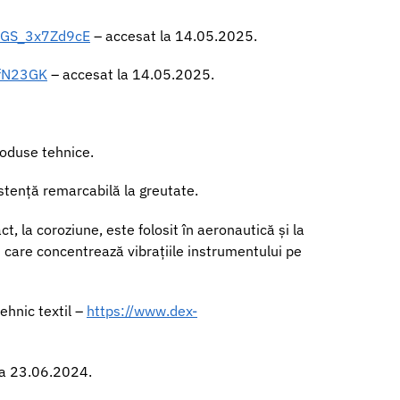
1GS_3x7Zd9cE
– accesat la 14.05.2025.
jfN23GK
– accesat la 14.05.2025.
produse tehnice.
istență remarcabilă la greutate.
, la coroziune, este folosit în aeronautică și la
cru care concentrează vibrațiile instrumentului pe
ehnic textil –
https://www.dex-
la 23.06.2024.