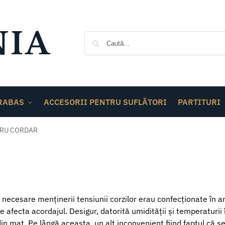
RABAS
ACCESORII PENTRU SUFLĂTORI
PARTITURI
TRU CORDAR
, necesare menținerii tensiunii corzilor erau confecționate în an
e afecta acordajul. Desigur, datorită umidității și temperaturi
 maț. Pe lângă aceasta, un alt inconvenient fiind faptul că se 