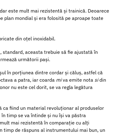
dar este mult mai rezistentă și trainică. Deoarece
e plan mondial și era folosită pe aproape toate
bricate din oțel inoxidabil.
, standard, aceasta trebuie să fie ajustată în
urmează următorii pași.
l în porțiunea dintre cordar și căluș, astfel că
ctava a patra, iar coarda
mi
va emite nota
si
din
nor nu este cel dorit, se va regla legătura
 ca fiind un material revoluționar al produselor
n timp se va întinde și nu își va păstra
mult mai rezistentă în comparație cu alți
un timp de răspuns al instrumentului mai bun, un