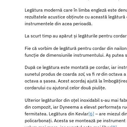
Legătura modernă care în limba engleză este de
rezultatele acustice obținute cu această legătură 
instrumentele din acea perioadă.
La scurt timp au apărut și legăturile pentru corda
Fie că vorbim de legătură pentru cordar din nailon
funcție de dimensiunile instrumentului. Aș putea s
După ce legătura este montată pe cordar, iar instr
sunetul produs de coarda
sol
, va fi
re
din octava a
octava a șasea. Acest acordaj ajută la îmbogățirea
cordarului cu ajutorul celor două piulițe.
Ulterior legăturilor din oțel inoxidabil s-au mai f
din compozit, iar Dyneema a elevat performața rucsa
fermitatea. Legătura din Kevlar
[6]
– are miezul din
policarbonați. Acesta se montează pe instrument c