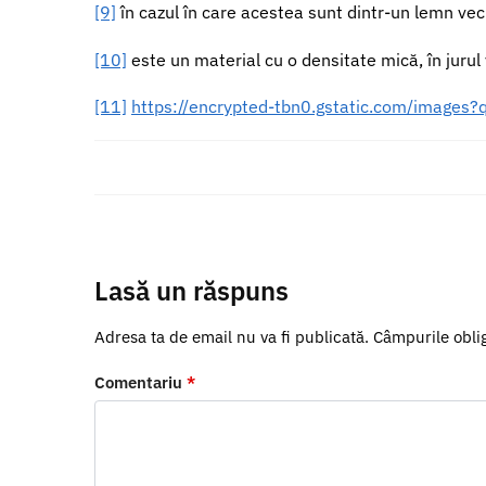
[9]
în cazul în care acestea sunt dintr-un lemn vech
[10]
este un material cu o densitate mică, în juru
[11]
https://encrypted-tbn0.gstatic.com/imag
Lasă un răspuns
Adresa ta de email nu va fi publicată.
Câmpurile obli
Comentariu
*